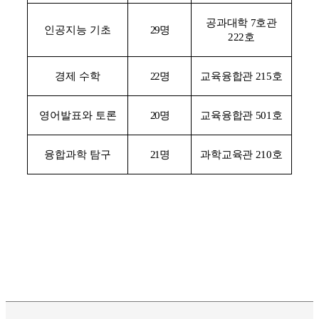
공과대학
7
호관
인공지능 기초
29
명
222
호
경제 수학
22
명
교육융합관
215
호
영어발표와 토론
20
명
교육융합관
501
호
융합과학 탐구
21
명
과학교육관
210
호