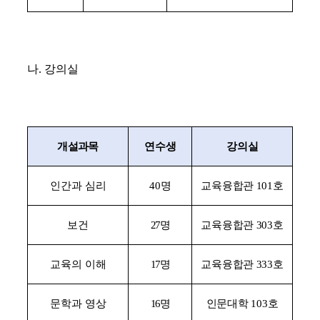
나
.
강의실
개설과목
연수생
강의실
인간과 심리
40
명
교육융합관
101
호
보건
27
명
교육융합관
303
호
교육의 이해
17
명
교육융합관
333
호
문학과 영상
16
명
인문대학
103
호